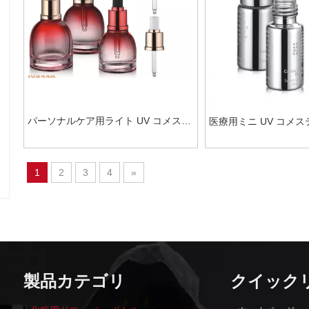
パーソナルケア用ライト UV コメステ
医療用ミニ UV コメス
ィック スポイト ボトル
ト ボトル
1
2
3
4
»
製品カテゴリ
クイック