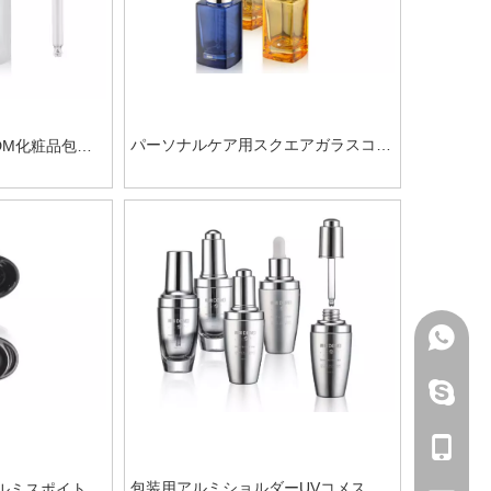
パーソナルケア用スクエアガラスコメ
DM化粧品包装
スティックドロッパーボトル
+86-13
ジェシカ
+86-13
包装用アルミショルダーUVコメステ
ルミスポイト化