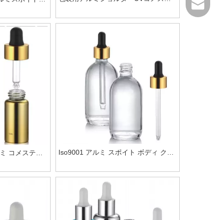
jessica
ィックドロッパーボトル
Iso9001 アルミ スポイト ボディ クリ
ミ コメスティ
ーム用化粧品包装